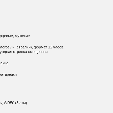
рцевые, мужские
логовый (стрелки), формат 12 часов,
ундная стрелка смещенная
мские
батарейки
ь, WR50 (5 атм)