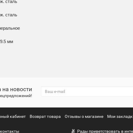
ж. сталь
рж. сталь
неральное
9.5 мм
 на новости
спецпредложений!
чный кабинет
Возврат товара
Отзывы о магазине
Мои закладк
контакты
Рады приветствовать в инте