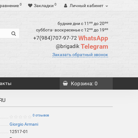
0
0
равнение
Закладки
Личный кабинет
будние дни с 11ºº до 20ºº
суббота- воскресенье с 12ºº до 19ºº
WhatsApp
+7(984)707-97-72
Telegram
@brigadik
Заказать обратный звонок
акты
Корзина
: 0
 RU
0 отзывов
Giorgio Armani
12517-01