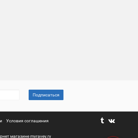
Подписаться
и
Условия соглашения
рнет магазине myravey.ry