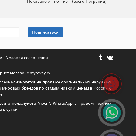
Показано с 1 по 1 из 1 (всего 1 страниц)
Подписаться
и
Условия соглашения
рнет магазине myravey.ry
 специализируется на продаже оригинальных наручных
в мировых брендов по самым низким ценам в России с
е .
зуйте пожалуйста Viber \ WhatsApp в правом нижнем
а в сутки .