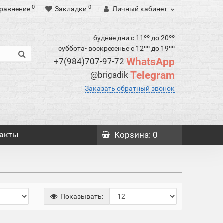
0
0
равнение
Закладки
Личный кабинет
будние дни с 11ºº до 20ºº
суббота- воскресенье с 12ºº до 19ºº
WhatsApp
+7(984)707-97-72
Telegram
@brigadik
Заказать обратный звонок
акты
Корзина
: 0
Показывать: