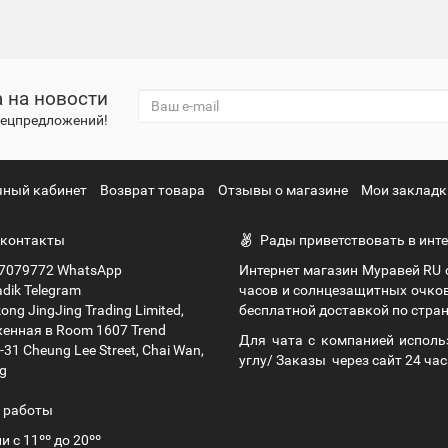
 на новости
спецпредложений!
чный кабинет
Возврат товара
Отзывы о магазине
Мои закладк
контакты
Рады приветствовать в инте
7079772 WhatsApp
Интернет магазин Муравей RU
dik Telegram
часов и солнцезащитных очко
ng JingJing Trading Limited,
бесплатной доставкой по стран
енная в Room 1607 Trend
Для чата с компанией исполь
9-31 Cheung Lee Street, Chai Wan,
углу/ Заказы через сайт 24 час
g
 работы
и с 11ºº до 20ºº