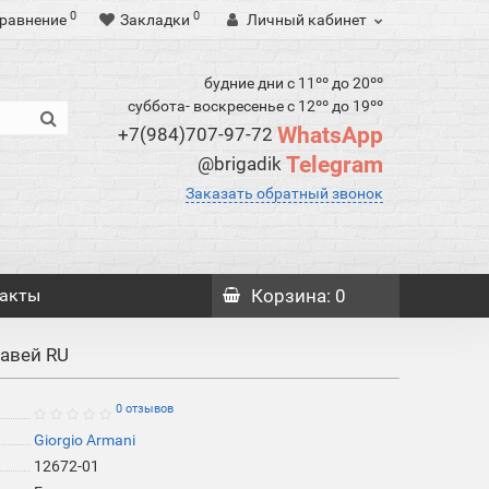
0
0
равнение
Закладки
Личный кабинет
будние дни с 11ºº до 20ºº
суббота- воскресенье с 12ºº до 19ºº
WhatsApp
+7(984)707-97-72
Telegram
@brigadik
Заказать обратный звонок
акты
Корзина
: 0
равей RU
0 отзывов
Giorgio Armani
12672-01