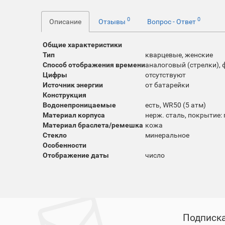
0
0
Описание
Отзывы
Вопрос - Ответ
Общие характеристики
Тип
кварцевые, женские
Способ отображения времени
аналоговый (стрелки), 
Цифры
отсутствуют
Источник энергии
от батарейки
Конструкция
Водонепроницаемые
есть, WR50 (5 атм)
Материал корпуса
нерж. сталь, покрытие:
Материал браслета/ремешка
кожа
Стекло
минеральное
Особенности
Отображение даты
число
Подписка