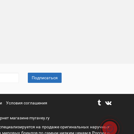
Подписаться
и
Условия соглашения
рнет магазине myravey.ry
 специализируется на продаже оригинальных наручных
в мировых брендов по самым низким ценам в России с