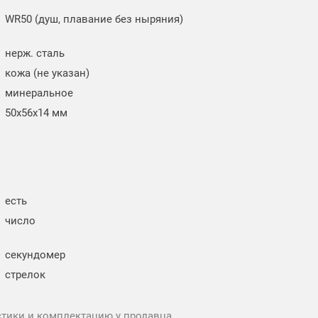
WR50 (душ, плавание без ныряния)
нерж. сталь
кожа (не указан)
минеральное
50x56x14 мм
есть
число
секундомер
стрелок
стики и комплектацию у продавца.