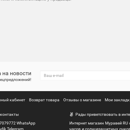
 на новости
спецпредложений!
чный кабинет
Возврат товара
Отзывы о магазине
Мои закладк
контакты
Рады приветствовать в инте
7079772 WhatsApp
Интернет магазин Муравей RU
dik Telegram
часов и солнцезащитных очко