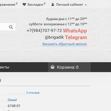
0
0
равнение
Закладки
Личный кабинет
будние дни с 11ºº до 20ºº
суббота- воскресенье с 12ºº до 19ºº
WhatsApp
+7(984)707-97-72
Telegram
@brigadik
Заказать обратный звонок
акты
Корзина
: 0
U
0 отзывов
Diesel
6748-01