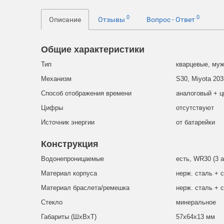
0
0
Описание
Отзывы
Вопрос - Ответ
Общие характеристики
Тип
кварцевые, му
Механизм
S30, Miyota 20
Способ отображения времени
аналоговый + ц
Цифры
отсутствуют
Источник энергии
от батарейки
Конструкция
Водонепроницаемые
есть, WR30 (3 
Материал корпуса
нерж. сталь + 
Материал браслета/ремешка
нерж. сталь + 
Стекло
минеральное
Габариты (ШхВхТ)
57x64x13 мм