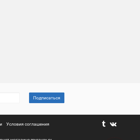
Подписаться
и
Условия соглашения
рнет магазине myravey.ry