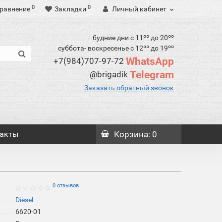
0
0
равнение
Закладки
Личный кабинет
будние дни с 11ºº до 20ºº
суббота- воскресенье с 12ºº до 19ºº
WhatsApp
+7(984)707-97-72
Telegram
@brigadik
Заказать обратный звонок
акты
Корзина
: 0
0 отзывов
Diesel
6620-01