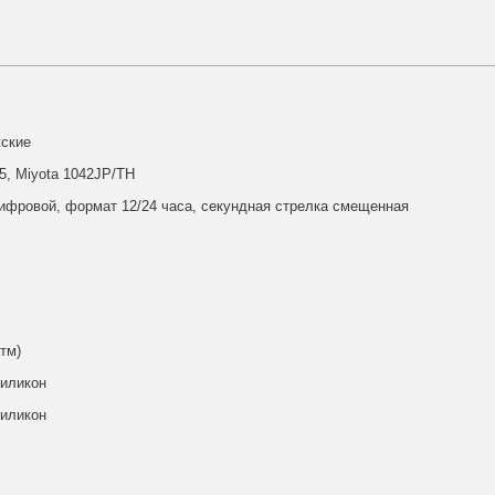
жские
35, Miyota 1042JP/TH
ифровой, формат 12/24 часа, секундная стрелка смещенная
атм)
силикон
силикон