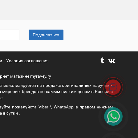
Подписаться
и
Условия соглашения
рнет магазине myravey.ry
 специализируется на продаже оригинальных наручных
в мировых брендов по самым низким ценам в России с
е .
зуйте пожалуйста Viber \ WhatsApp в правом нижнем
а в сутки .