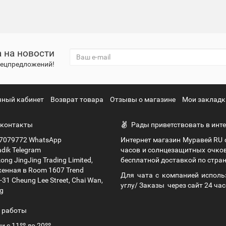
 на новости
спецпредложений!
чный кабинет
Возврат товара
Отзывы о магазине
Мои закладк
контакты
Рады приветствовать в инте
7079772 WhatsApp
Интернет магазин Муравей RU
dik Telegram
часов и солнцезащитных очко
ng JingJing Trading Limited,
бесплатной доставкой по стран
енная в Room 1607 Trend
Для чата с компанией исполь
9-31 Cheung Lee Street, Chai Wan,
углу/ Заказы через сайт 24 час
g
 работы
и с 11ºº до 20ºº