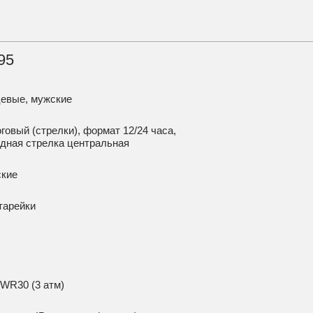
95
цевые, мужские
говый (стрелки), формат 12/24 часа,
ндная стрелка центральная
ские
тарейки
 WR30 (3 атм)