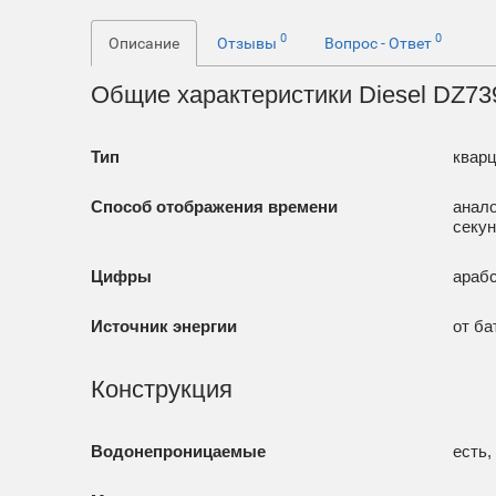
0
0
Описание
Отзывы
Вопрос - Ответ
Общие характеристики Diesel DZ73
Тип
квар
Способ отображения времени
анало
секу
Цифры
араб
Источник энергии
от ба
Конструкция
Водонепроницаемые
есть,