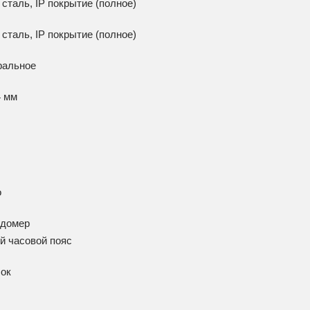
 сталь, IP покрытие (полное)
 сталь, IP покрытие (полное)
ральное
4 мм
о
ндомер
й часовой пояс
лок