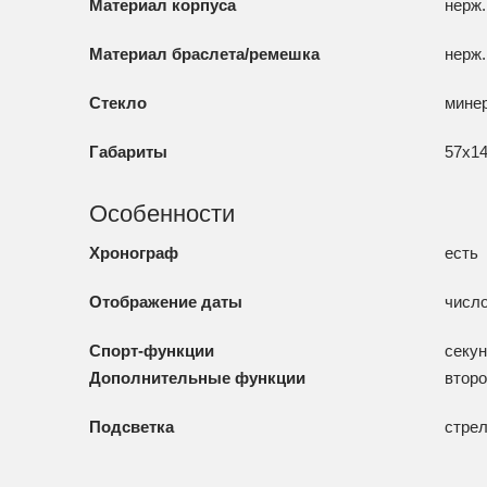
Материал корпуса
нерж.
Материал браслета/ремешка
нерж.
Стекло
мине
Габариты
57x1
Особенности
Хронограф
есть
Отображение даты
числ
Спорт-функции
секу
Дополнительные функции
второ
Подсветка
стре