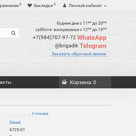
0
0
равнение
Закладки
Личный кабинет
будние дни с 11ºº до 20ºº
суббота- воскресенье с 12ºº до 19ºº
WhatsApp
+7(984)707-97-72
Telegram
@brigadik
Заказать обратный звонок
акты
Корзина
: 0
0 отзывов
Diesel
6725-01