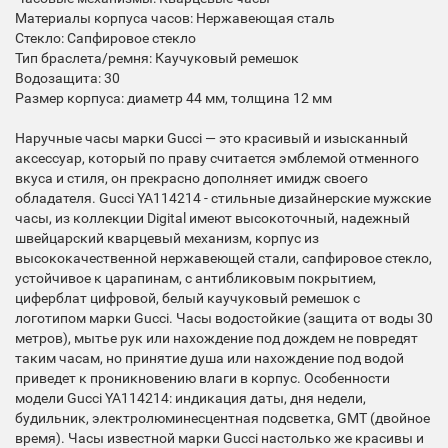
Материалы корпуса часов: Нержавеющая сталь
Стекло: Сапфировое стекло
Тип браслета/ремня: Каучуковый ремешок
Водозащита: 30
Размер корпуса: диаметр 44 мм, толщина 12 мм
Наручные часы марки Gucci — это красивый и изысканный
аксессуар, который по праву считается эмблемой отменного
вкуса и стиля, он прекрасно дополняет имидж своего
обладателя. Gucci YA114214 - стильные дизайнерские мужские
часы, из коллекции Digital имеют высокоточный, надежный
швейцарский кварцевый механизм, корпус из
высококачественной нержавеющей стали, сапфировое стекло,
устойчивое к царапинам, с антибликовым покрытием,
циферблат цифровой, белый каучуковый ремешок с
логотипом марки Gucci. Часы водостойкие (защита от воды 30
метров), мытье рук или нахождение под дождем не повредят
таким часам, но принятие душа или нахождение под водой
приведет к проникновению влаги в корпус. Особенности
модели Gucci YA114214: индикация даты, дня недели,
будильник, электролюминесцентная подсветка, GMT (двойное
время). Часы известной марки Gucci настолько же красивы и