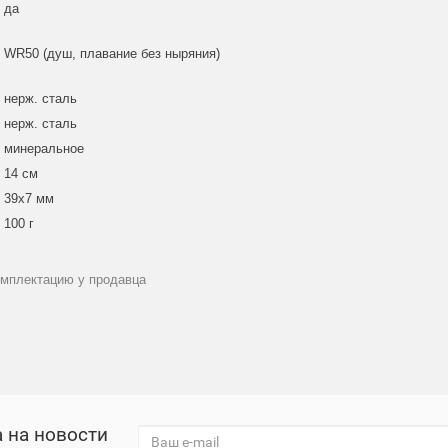
да
WR50 (душ, плавание без ныряния)
нерж. сталь
нерж. сталь
минеральное
14 см
39x7 мм
100 г
омплектацию у продавца
 на новости