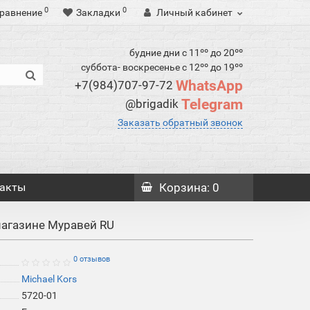
0
0
равнение
Закладки
Личный кабинет
будние дни с 11ºº до 20ºº
суббота- воскресенье с 12ºº до 19ºº
WhatsApp
+7(984)707-97-72
Telegram
@brigadik
Заказать обратный звонок
акты
Корзина
: 0
магазине Муравей RU
0 отзывов
Michael Kors
5720-01