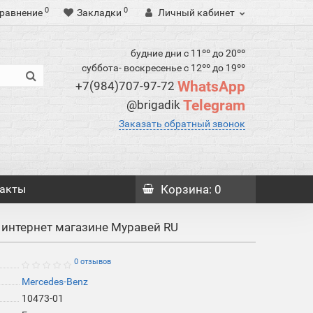
0
0
равнение
Закладки
Личный кабинет
будние дни с 11ºº до 20ºº
суббота- воскресенье с 12ºº до 19ºº
WhatsApp
+7(984)707-97-72
Telegram
@brigadik
Заказать обратный звонок
акты
Корзина
: 0
в интернет магазине Муравей RU
0 отзывов
Mercedes-Benz
10473-01