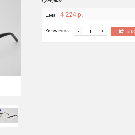
Доступно:
4 224 р.
Цена:
-
В к
Количество:
+