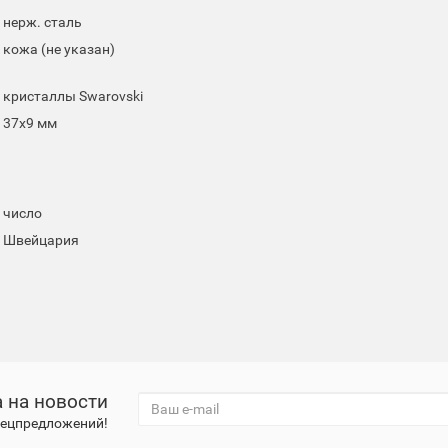
нерж. сталь
кожа (не указан)
кристаллы Swarovski
37x9 мм
число
Швейцария
 на новости
спецпредложений!