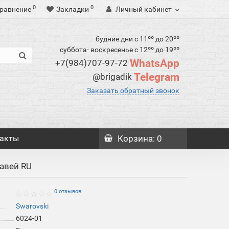
0
0
равнение
Закладки
Личный кабинет
будние дни с 11ºº до 20ºº
суббота- воскресенье с 12ºº до 19ºº
WhatsApp
+7(984)707-97-72
Telegram
@brigadik
Заказать обратный звонок
акты
Корзина
: 0
равей RU
0 отзывов
Swarovski
6024-01