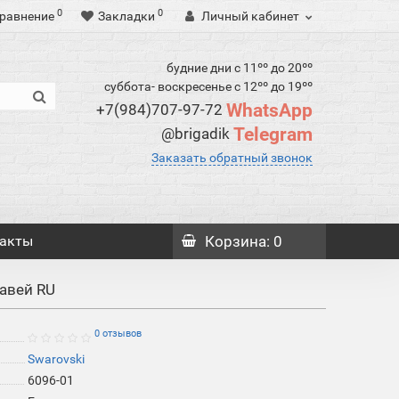
0
0
равнение
Закладки
Личный кабинет
будние дни с 11ºº до 20ºº
суббота- воскресенье с 12ºº до 19ºº
WhatsApp
+7(984)707-97-72
Telegram
@brigadik
Заказать обратный звонок
акты
Корзина
: 0
равей RU
0 отзывов
Swarovski
6096-01