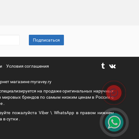
Подписаться
и
Условия соглашения
рнет магазине myravey.ry
 специализируется на продаже оригинальных наручных
в мировых брендов по самым низким ценам в России с
е .
зуйте пожалуйста Viber \ WhatsApp в правом нижнем
а в сутки .