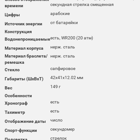
секундная стрелка смещенная
времени
арабские
Цифры
от батарейки
Источник энергии
Конструкция
есть, WR200 (20 атм)
Водонепроницаемые
нерж. сталь
Материал корпуса
Материал браслета/
нерж. сталь
ремешка
сапфировое
Стекло
42x41x12.02 мм
Габариты (ШхВхТ)
149 г
Вес
Особенности
есть
Хронограф
есть
Тахиметр
число
Отображение даты
секундомер
Спорт-функции
стрелок
Подсветка