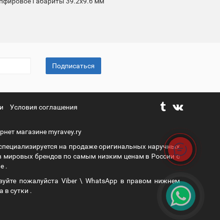
пфировое
Габариты
39.2x9.6 мм
Подписаться
и
Условия соглашения
рнет магазине myravey.ry
 специализируется на продаже оригинальных наручных
в мировых брендов по самым низким ценам в России с
е .
зуйте пожалуйста Viber \ WhatsApp в правом нижнем
а в сутки .