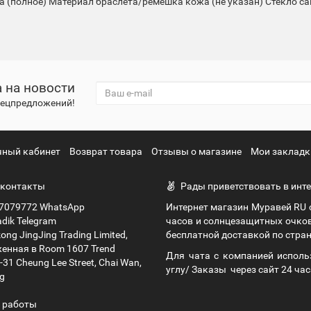
а (полное)
Материал браслета/ремешка
кожа (не указан)
Стекло
са
 на новости
спецпредложений!
чный кабинет
Возврат товара
Отзывы о магазине
Мои закладк
контакты
Рады приветствовать в инте
7079772 WhatsApp
Интернет магазин Муравей RU
dik Telegram
часов и солнцезащитных очко
ng JingJing Trading Limited,
бесплатной доставкой по стран
енная в Room 1607 Trend
Для чата с компанией исполь
9-31 Cheung Lee Street, Chai Wan,
углу/ Заказы через сайт 24 час
g
 работы