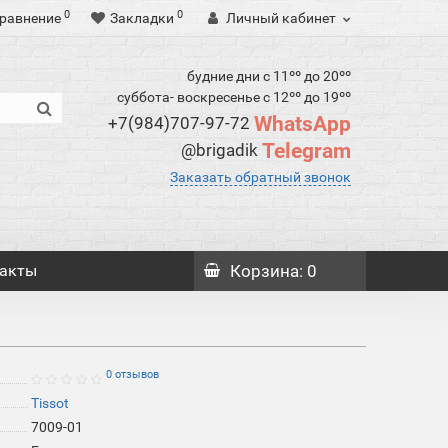
0
0
равнение
Закладки
Личный кабинет
будние дни с 11ºº до 20ºº
суббота- воскресенье с 12ºº до 19ºº
WhatsApp
+7(984)707-97-72
Telegram
@brigadik
Заказать обратный звонок
акты
Корзина
: 0
0 отзывов
Tissot
7009-01