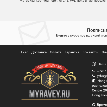
Материал корпуса
нерж. сталь, PVD покрытие: позолот
Подписка
Будьте в курсе новых акций и 
О нас
Доставка
Оплата
Гарантия
Контакты
Ли
Наши 
+7984
@briga
Hongko
располож
Centre, 2
Hong Kon
Время