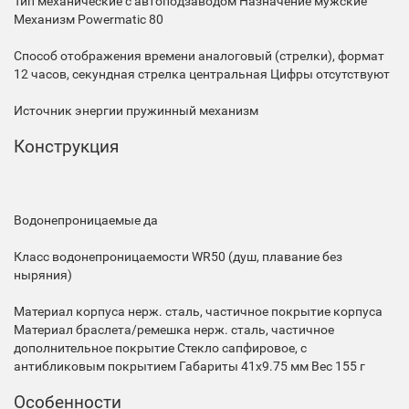
Тип
механические с автоподзаводом
Назначение
мужские
Механизм
Powermatic 80
Способ отображения времени
аналоговый (стрелки), формат
12 часов, секундная стрелка центральная
Цифры
отсутствуют
Источник энергии
пружинный механизм
Конструкция
Водонепроницаемые
да
Класс водонепроницаемости
WR50 (душ, плавание без
ныряния)
Материал корпуса
нерж. сталь, частичное покрытие корпуса
Материал браслета/ремешка
нерж. сталь, частичное
дополнительное покрытие
Стекло
сапфировое, с
антибликовым покрытием
Габариты
41x9.75 мм
Вес
155 г
Особенности