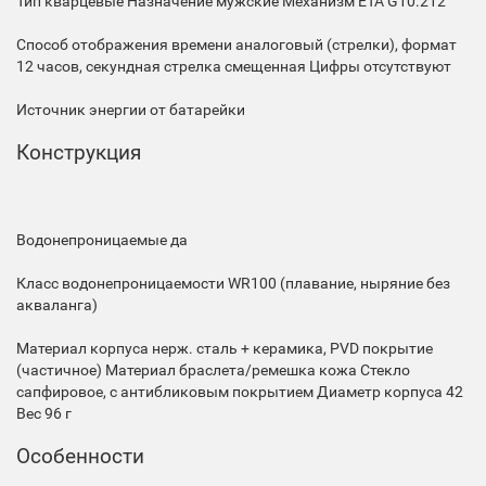
Тип
кварцевые
Назначение
мужские
Механизм
ETA G10.212
Способ отображения времени
аналоговый (стрелки), формат
12 часов, секундная стрелка смещенная
Цифры
отсутствуют
Источник энергии
от батарейки
Конструкция
Водонепроницаемые
да
Класс водонепроницаемости
WR100 (плавание, ныряние без
акваланга)
Материал корпуса
нерж. сталь + керамика, PVD покрытие
(частичное)
Материал браслета/ремешка
кожа
Стекло
сапфировое, с антибликовым покрытием
Диаметр корпуса
42
Вес
96 г
Особенности