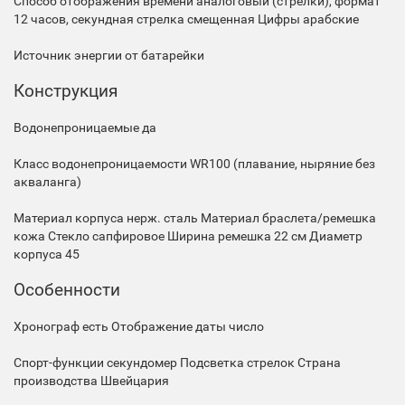
Способ отображения времени
аналоговый (стрелки), формат
12 часов, секундная стрелка смещенная
Цифры
арабские
Источник энергии
от батарейки
Конструкция
Водонепроницаемые
да
Класс водонепроницаемости
WR100 (плавание, ныряние без
акваланга)
Материал корпуса
нерж. сталь
Материал браслета/ремешка
кожа
Стекло
сапфировое
Ширина ремешка
22 см
Диаметр
корпуса
45
Особенности
Хронограф
есть
Отображение даты
число
Спорт-функции
секундомер
Подсветка
стрелок
Страна
производства
Швейцария