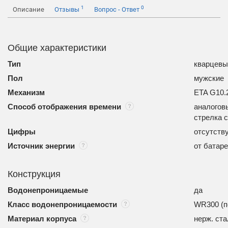
1
0
Описание
Отзывы
Вопрос - Ответ
Общие характеристики
Тип
кварцевы
Пол
мужские
Механизм
ETA G10.
Способ отображения времени
аналоговы
стрелка 
Цифры
отсутств
Источник энергии
от батар
Конструкция
Водонепроницаемые
да
Класс водонепроницаемости
WR300 (п
Материал корпуса
нерж. ст