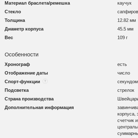
Материал браслета/ремешка
каучук
Стекло
сапфиров
Толщина
12.82 мм
Диаметр корпуса
45.5 мм
Вес
109 г
Особенности
Хронограф
есть
Отображение даты
число
Спорт-функции
секундом
Подсветка
стрелок
Страна производства
Швейцар
Дополнительная информация
завинчив
корпуса,
счетчик и
централь
суммарны