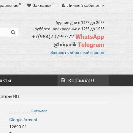
0
0
равнение
Закладки
Личный кабинет
будние дни с 11ºº до 20ºº
суббота- воскресенье с 12ºº до 19ºº
WhatsApp
+7(984)707-97-72
Telegram
@brigadik
Заказать обратный звонок
акты
Корзина
: 0
равей RU
0 отзывов
Giorgio Armani
12690-01