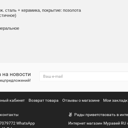
ж. сталь + керамика, покрытие: позолота
стичное)
неральное
 на новости
спецпредложений!
чный кабинет
Возврат товара
Отзывы о магазине
Мои закладк
контакты
Рады приветствовать в инте
7079772 WhatsApp
Интернет магазин Муравей RU