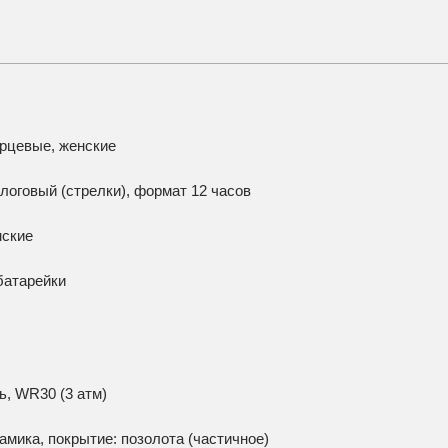
рцевые, женские
логовый (стрелки), формат 12 часов
мские
батарейки
ь, WR30 (3 атм)
амика, покрытие: позолота (частичное)