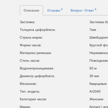
0
0
Описание
Отзывы
Вопрос - Ответ
Застежка:
Застежка-б
Толщина циферблата:
7мм
Страна марки:
Швейцария
Форма часов:
Круглой ф
Материал ремешка:
Нержавеющ
Стиль часов:
Повседневн
Водонепроницаемая:
50 м
Диаметр циферблата:
30 мм
Механизм:
Кварцевые
Тип, модель:
Ar2040
Категории часов:
Женские
Марка:
Armani / ar