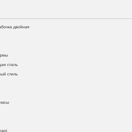
абочка двойная
ормы
ая сталь
ый стиль
 часы
mani