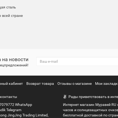
ая сталь
о всей стране
 на новости
спецпредложений!
чный кабинет
Возврат товара
Отзывы о магазине
Мои закладк
контакты
Рады приветствовать в инте
7079772 WhatsApp
Интернет магазин Муравей RU
dik Telegram
часов и солнцезащитных очко
ng JingJing Trading Limited,
бесплатной доставкой по стран