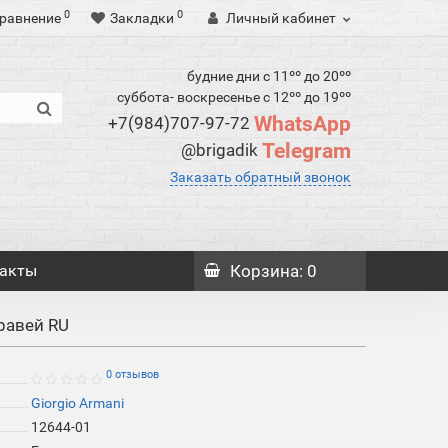
0
0
равнение
Закладки
Личный кабинет
будние дни с 11ºº до 20ºº
суббота- воскресенье с 12ºº до 19ºº
WhatsApp
+7(984)707-97-72
Telegram
@brigadik
Заказать обратный звонок
акты
Корзина
: 0
равей RU
0 отзывов
Giorgio Armani
12644-01