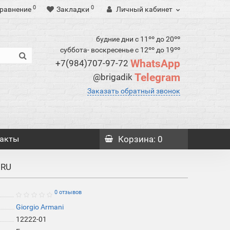
0
0
равнение
Закладки
Личный кабинет
будние дни с 11ºº до 20ºº
суббота- воскресенье с 12ºº до 19ºº
WhatsApp
+7(984)707-97-72
Telegram
@brigadik
Заказать обратный звонок
акты
Корзина
: 0
 RU
0 отзывов
Giorgio Armani
12222-01