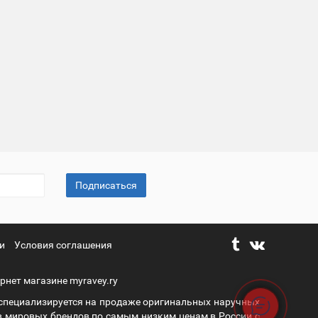
Подписаться
и
Условия соглашения
рнет магазине myravey.ry
 специализируется на продаже оригинальных наручных
в мировых брендов по самым низким ценам в России с