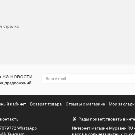
я стрелка
 на новости
спецпредложений!
чный кабинет
Возврат товара
Отзывы о магазине
Мои закладк
контакты
Рады приветствовать в инте
7079772 WhatsApp
Интернет магазин Муравей RU
dik Telegram
часов и солнцезащитных очко