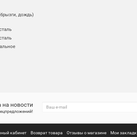
(брызги, дождь)
 сталь
 сталь
альное
 на новости
спецпредложений!
чный кабинет
Возврат товара
Отзывы о магазине
Мои закладк