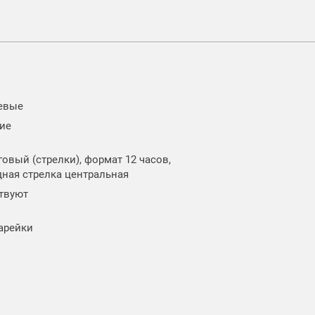
евые
ие
говый (стрелки), формат 12 часов,
дная стрелка центральная
ствуют
тарейки