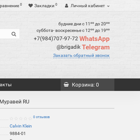
0
0
равнение
Закладки
Личный кабинет
будние дни с 11ºº до 20ºº
суббота- воскресенье с 12ºº до 19ºº
WhatsApp
+7(984)707-97-72
Telegram
@brigadik
Заказать обратный звонок
акты
Корзина
: 0
 Муравей RU
0 отзывов
Calvin Klein
9884-01