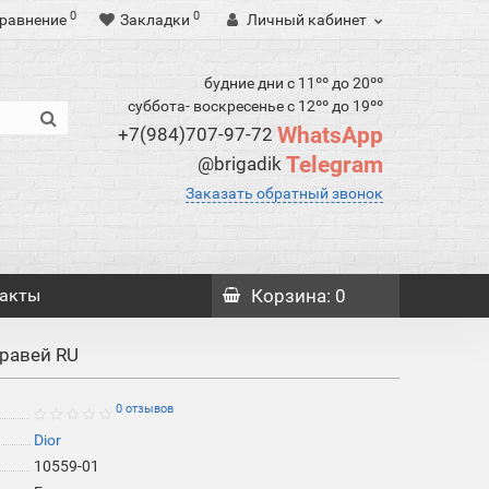
0
0
равнение
Закладки
Личный кабинет
будние дни с 11ºº до 20ºº
суббота- воскресенье с 12ºº до 19ºº
WhatsApp
+7(984)707-97-72
Telegram
@brigadik
Заказать обратный звонок
акты
Корзина
: 0
уравей RU
0 отзывов
Dior
10559-01