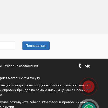
Подписаться
и
Условия соглашения
рнет магазине myravey.ry
 специализируется на продаже оригинальных наручных
в мировых брендов по самым низким ценам в России с
е .
зуйте пожалуйста Viber \ WhatsApp в правом нижнем
а в сутки .