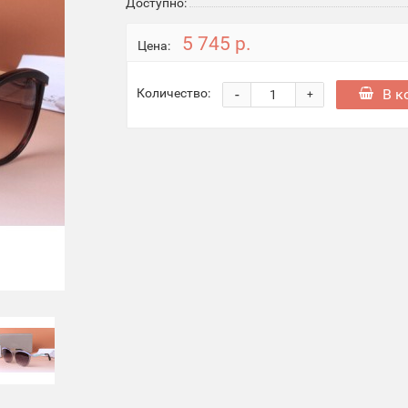
Доступно:
5 745 р.
Цена:
-
В к
Количество:
+