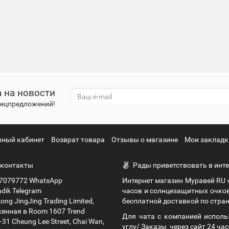
 на новости
спецпредложений!
чный кабинет
Возврат товара
Отзывы о магазине
Мои закладк
контакты
Рады приветствовать в инте
7079772 WhatsApp
Интернет магазин Муравей RU
dik Telegram
часов и солнцезащитных очко
ng JingJing Trading Limited,
бесплатной доставкой по стран
енная в Room 1607 Trend
Для чата с компанией исполь
9-31 Cheung Lee Street, Chai Wan,
углу/ Заказы через сайт 24 час