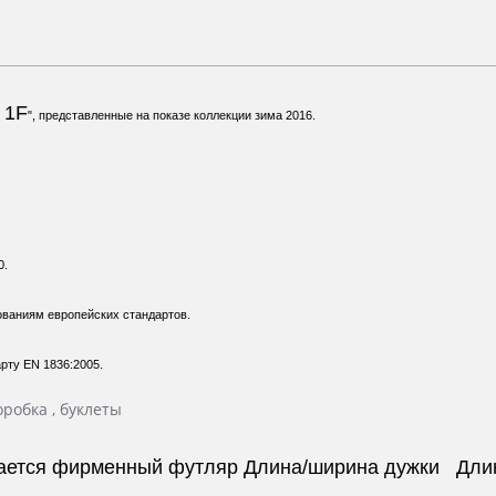
 1F
", представленные на показе коллекции зима 2016.
0.
ваниям европейских стандартов.
рту EN 1836:2005.
робка , буклеты
агается фирменный футляр Длина/ширина дужки Дл