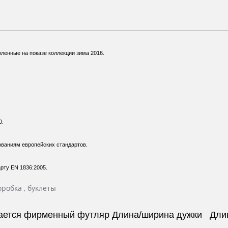
вленные на показе коллекции зима 2016.
0.
ваниям европейских стандартов.
рту EN 1836:2005.
робка , буклеты
агается фирменный футляр Длина/ширина дужки Дл