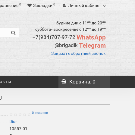
0
0
равнение
Закладки
Личный кабинет
будние дни с 11ºº до 20ºº
суббота- воскресенье с 12ºº до 19ºº
WhatsApp
+7(984)707-97-72
Telegram
@brigadik
Заказать обратный звонок
акты
Корзина
: 0
U
0 отзывов
Dior
10557-01