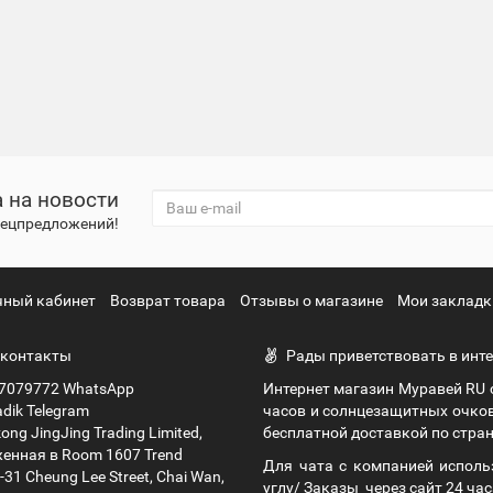
 на новости
спецпредложений!
чный кабинет
Возврат товара
Отзывы о магазине
Мои закладк
контакты
Рады приветствовать в инте
7079772 WhatsApp
Интернет магазин Муравей RU
dik Telegram
часов и солнцезащитных очко
ng JingJing Trading Limited,
бесплатной доставкой по стран
енная в Room 1607 Trend
Для чата с компанией исполь
9-31 Cheung Lee Street, Chai Wan,
углу/ Заказы через сайт 24 час