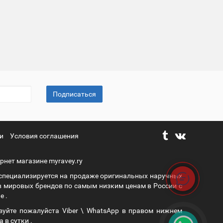
Подписаться
и
Условия соглашения
рнет магазине myravey.ry
 специализируется на продаже оригинальных наручных
в мировых брендов по самым низким ценам в России с
е .
зуйте пожалуйста Viber \ WhatsApp в правом нижнем
а в сутки .