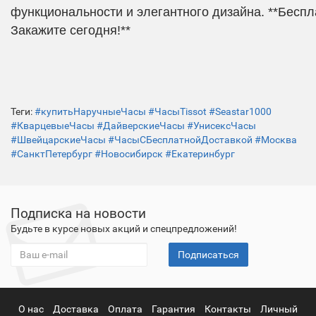
функциональности и элегантного дизайна. **Беспл
Закажите сегодня!**
Теги:
#купитьНаручныеЧасы #ЧасыTissot #Seastar1000
#КварцевыеЧасы #ДайверскиеЧасы #УнисексЧасы
#ШвейцарскиеЧасы #ЧасыСБесплатнойДоставкой #Москва
#СанктПетербург #Новосибирск #Екатеринбург
Подписка на новости
Будьте в курсе новых акций и спецпредложений!
Подписаться
О нас
Доставка
Оплата
Гарантия
Контакты
Личный