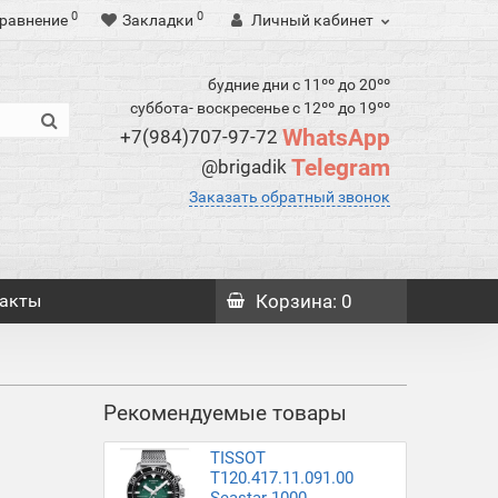
0
0
равнение
Закладки
Личный кабинет
будние дни с 11ºº до 20ºº
суббота- воскресенье с 12ºº до 19ºº
WhatsApp
+7(984)707-97-72
Telegram
@brigadik
Заказать обратный звонок
акты
Корзина
: 0
Рекомендуемые товары
TISSOT
T120.417.11.091.00
Seastar 1000