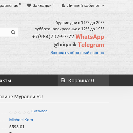
0
0
равнение
Закладки
Личный кабинет
будние дни с 11ºº до 20ºº
суббота- воскресенье с 12ºº до 19ºº
WhatsApp
+7(984)707-97-72
Telegram
@brigadik
Заказать обратный звонок
акты
Корзина
: 0
газине Муравей RU
0 отзывов
Michael Kors
5598-01