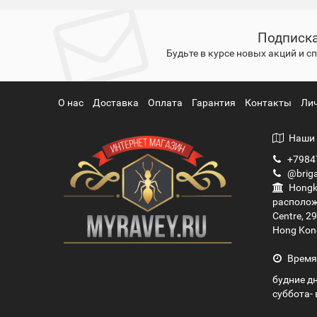
Подписка
Будьте в курсе новых акций и 
О нас
Доставка
Оплата
Гарантия
Контакты
Ли
Наши 
+7984
@briga
Hongko
располож
Centre, 2
Hong Kon
Время
будние дн
суббота- 