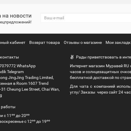
 на новости
спецпредложений!
чный кабинет
Возврат товара
Отзывы о магазине
Мои закладк
контакты
Рады приветствовать в инте
7079772 WhatsApp
Интернет магазин Муравей RU
dik Telegram
часов и солнцезащитных очко
ng JingJing Trading Limited,
бесплатной доставкой по стран
енная в Room 1607 Trend
Для чата с компанией исполь
9-31 Cheung Lee Street, Chai Wan,
углу/ Заказы через сайт 24 час
g
 работы
и с 11ºº до 20ºº
воскресенье с 12ºº до 19ºº