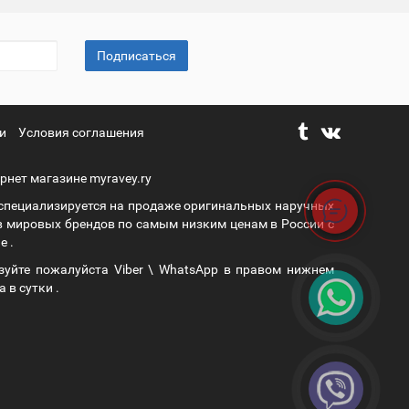
Подписаться
и
Условия соглашения
рнет магазине myravey.ry
 специализируется на продаже оригинальных наручных
в мировых брендов по самым низким ценам в России с
е .
зуйте пожалуйста Viber \ WhatsApp в правом нижнем
а в сутки .