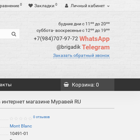
0
0
равнение
Закладки
Личный кабинет
будние дни с 11ºº до 20ºº
суббота- воскресенье с 12ºº до 19ºº
WhatsApp
+7(984)707-97-72
Telegram
@brigadik
Заказать обратный звонок
акты
Корзина
: 0
в интернет магазине Муравей RU
0 отзывов
Mont Blanc
10491-01