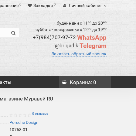
0
0
равнение
Закладки
Личный кабинет
будние дни с 11ºº до 20ºº
суббота- воскресенье с 12ºº до 19ºº
WhatsApp
+7(984)707-97-72
Telegram
@brigadik
Заказать обратный звонок
акты
Корзина
: 0
т магазине Муравей RU
0 отзывов
Porsche Design
10768-01