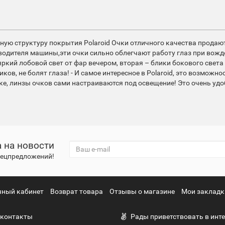
йную структуру покрытия Polaroid Очки отличного качества продаю
я водителя машины,эти очки сильно облегчают работу глаз при вожд
кий лобовой свет от фар вечером, вторая – блики бокового света 
ликов, не болят глаза! - И самое интересное в Polaroid, это возмож
аке, линзы очков сами настраиваются под освещение! Это очень уд
 на новости
спецпредложений!
чный кабинет
Возврат товара
Отзывы о магазине
Мои закладк
контакты
Рады приветствовать в инте