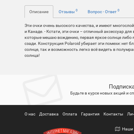
0
0
Описание
Отзывы
Вопрос - Ответ
Эти очки очень высокого качества, и имеют многосло
и Канаде. - Кстати, эти очки – отличный аксессуар дл
которые мешаю вождению, первая яркое солнце либо яр
сзади. Конструкция Polaroid убирает эти помехи: нет б
солнце, так и возможность легко всё видеть в полумр
солнца!
Подписка
Будьте в курсе новых акций и 
О нас
Доставка
Оплата
Гарантия
Контакты
Ли
Наши 