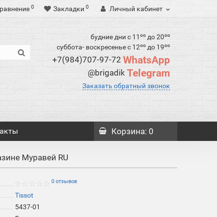
0
0
равнение
Закладки
Личный кабинет
будние дни с 11ºº до 20ºº
суббота- воскресенье с 12ºº до 19ºº
WhatsApp
+7(984)707-97-72
Telegram
@brigadik
Заказать обратный звонок
акты
Корзина
: 0
газине Муравей RU
0 отзывов
Tissot
5437-01