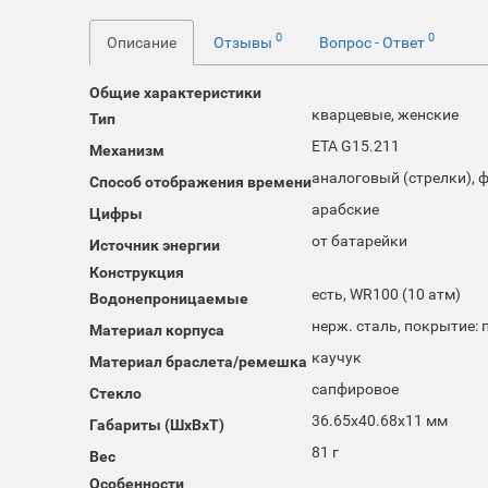
0
0
Описание
Отзывы
Вопрос - Ответ
Общие характеристики
кварцевые, женские
Тип
ETA G15.211
Механизм
аналоговый (стрелки), 
Способ отображения времени
арабские
Цифры
от батарейки
Источник энергии
Конструкция
есть, WR100 (10 атм)
Водонепроницаемые
нерж. сталь, покрытие: 
Материал корпуса
каучук
Материал браслета/ремешка
сапфировое
Стекло
36.65x40.68x11 мм
Габариты (ШхВхТ)
81 г
Вес
Особенности