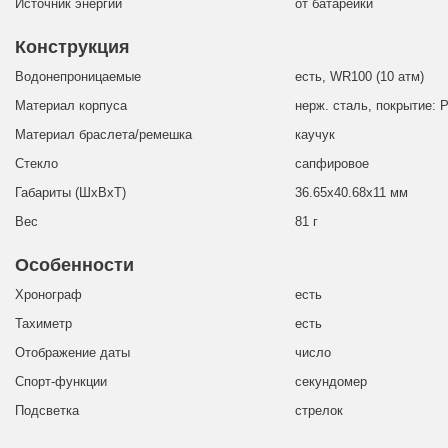
Источник энергии
от батарейки
Конструкция
Водонепроницаемые
есть, WR100 (10 атм)
Материал корпуса
нерж. сталь, покрытие: 
Материал браслета/ремешка
каучук
Стекло
сапфировое
Габариты (ШхВхТ)
36.65x40.68x11 мм
Вес
81 г
Особенности
Хронограф
есть
Тахиметр
есть
Отображение даты
число
Спорт-функции
секундомер
Подсветка
стрелок