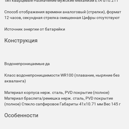
Тип
кварцевые
Назначение
мужские
Механизм
ETA G10.211
Способ отображения времени
аналоговый (стрелки), формат
12 часов, секундная стрелка смещенная
Цифры
отсутствуют
Источник энергии
от батарейки
Конструкция
Водонепроницаемые
да
Класс водонепроницаемости
WR100 (плавание, ныряние без
акваланга)
Материал корпуса
нерж. сталь, PVD покрытие (полное)
Материал браслета/ремешка
нерж. сталь, PVD покрытие
(полное)
Стекло
сапфировое
Габариты
41x10.71 мм
Вес
145 г
Особенности