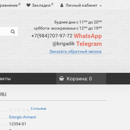
0
0
равнение
Закладки
Личный кабинет
будние дни с 11ºº до 20ºº
суббота- воскресенье с 12ºº до 19ºº
WhatsApp
+7(984)707-97-72
Telegram
@brigadik
Заказать обратный звонок
акты
Корзина
: 0
 RU
0 отзывов
Giorgio Armani
12354-01