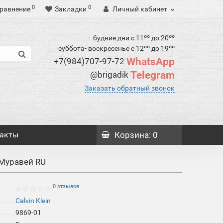
0
0
равнение
Закладки
Личный кабинет
будние дни с 11ºº до 20ºº
суббота- воскресенье с 12ºº до 19ºº
WhatsApp
+7(984)707-97-72
Telegram
@brigadik
Заказать обратный звонок
акты
Корзина
: 0
 Муравей RU
0 отзывов
Calvin Klein
9869-01