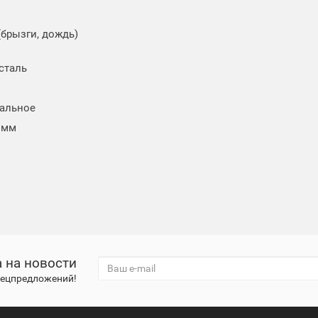
(брызги, дождь)
 сталь
альное
8 мм
 на новости
спецпредложений!