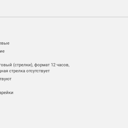
евые
ие
говый (стрелки), формат 12 часов,
ная стрелка отсутствует
ствуют
тарейки